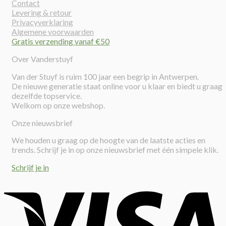
Contact
Levering & retour
Privacyverklaring
Algemene voorwaarden
Gratis verzending vanaf €50
Over Vanderstuyf
Van der Stuyf is ruim 100 jaar een begrip in Antwerpen.
De nieuwe generatie staat online voor u klaar en biedt u graag
dezelfde topservice.
Welkom op onze webshop.
Onze nieuwsbrief
We houden u graag op de hoogte van de laatste acties en
trends. Schrijf je in op onze nieuwsbrief met één simpele klik.
Schrijf je in