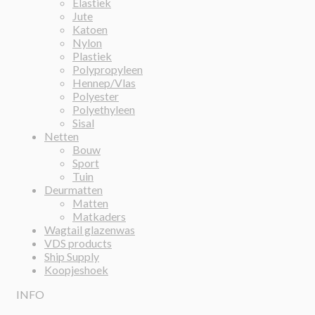
Elastiek
Jute
Katoen
Nylon
Plastiek
Polypropyleen
Hennep/Vlas
Polyester
Polyethyleen
Sisal
Netten
Bouw
Sport
Tuin
Deurmatten
Matten
Matkaders
Wagtail glazenwas
VDS products
Ship Supply
Koopjeshoek
INFO