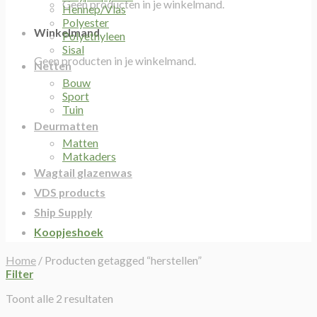
Geen producten in je winkelmand.
Hennep/Vlas
Polyester
Winkelmand
Polyethyleen
Sisal
Geen producten in je winkelmand.
Netten
Bouw
Sport
Tuin
Deurmatten
Matten
Matkaders
Wagtail glazenwas
VDS products
Ship Supply
Koopjeshoek
Home
/
Producten getagged “herstellen”
Filter
Toont alle 2 resultaten