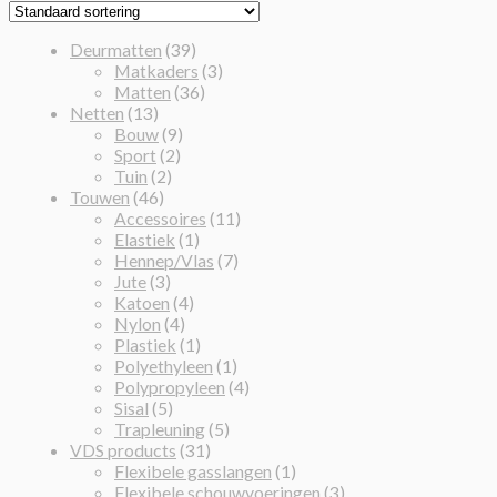
Deurmatten
(39)
Matkaders
(3)
Matten
(36)
Netten
(13)
Bouw
(9)
Sport
(2)
Tuin
(2)
Touwen
(46)
Accessoires
(11)
Elastiek
(1)
Hennep/Vlas
(7)
Jute
(3)
Katoen
(4)
Nylon
(4)
Plastiek
(1)
Polyethyleen
(1)
Polypropyleen
(4)
Sisal
(5)
Trapleuning
(5)
VDS products
(31)
Flexibele gasslangen
(1)
Flexibele schouwvoeringen
(3)