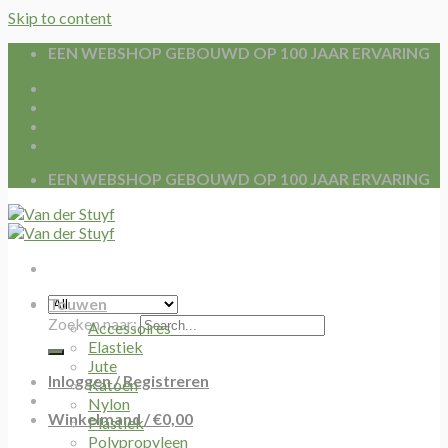
Skip to content
EEN WEBSHOP GEBOUWD OP 100 JAAR ERVARING
Inschrijven nieuwsbrief
Over Van der Stuyf
Contact
EEN WEBSHOP GEBOUWD OP 100 JAAR ERVARING
Touwen
Zoeken naar:
Accessoires
Elastiek
Jute
Inloggen / Registreren
Katoen
Nylon
Winkelmand /
€
0,00
Plastiek
Polypropyleen