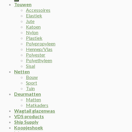
Touwen
Accessoires
Elastiek
Jute
Katoen
Nylon
Plastiek
Polypropyleen
Hennep/Vlas
Polyester
Polyethyleen
Sisal
Netten
Bouw
Sport
Tuin
Deurmatten
Matten
Matkaders
Wagtail glazenwas
VDS products
Ship Supply
Koopjeshoek