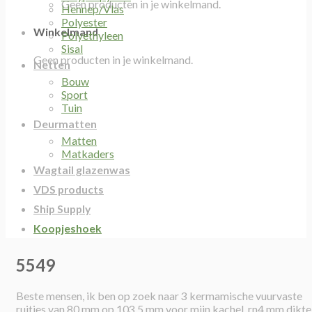
Geen producten in je winkelmand.
Hennep/Vlas
Polyester
Winkelmand
Polyethyleen
Sisal
Geen producten in je winkelmand.
Netten
Bouw
Sport
Tuin
Deurmatten
Matten
Matkaders
Wagtail glazenwas
VDS products
Ship Supply
Koopjeshoek
5549
Beste mensen, ik ben op zoek naar 3 kermamische vuurvaste
ruitjes van 80 mm op 103.5 mm voor mijn kachel. rn4 mm dikte