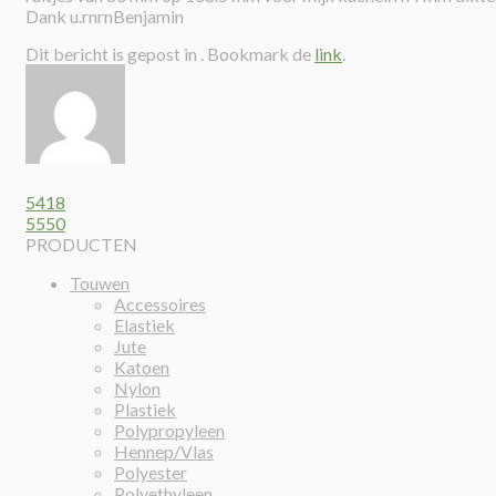
Dank u.rnrnBenjamin
Dit bericht is gepost in . Bookmark de
link
.
5418
5550
PRODUCTEN
Touwen
Accessoires
Elastiek
Jute
Katoen
Nylon
Plastiek
Polypropyleen
Hennep/Vlas
Polyester
Polyethyleen