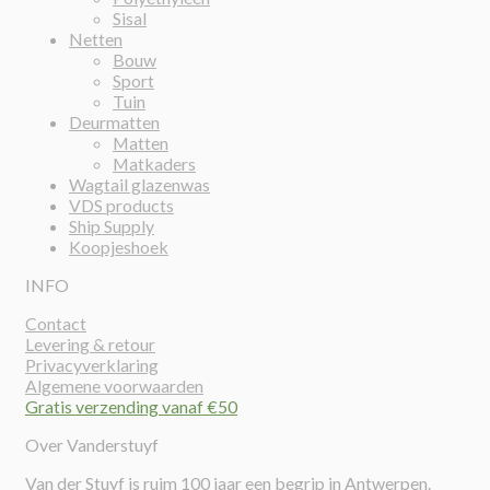
Sisal
Netten
Bouw
Sport
Tuin
Deurmatten
Matten
Matkaders
Wagtail glazenwas
VDS products
Ship Supply
Koopjeshoek
INFO
Contact
Levering & retour
Privacyverklaring
Algemene voorwaarden
Gratis verzending vanaf €50
Over Vanderstuyf
Van der Stuyf is ruim 100 jaar een begrip in Antwerpen.