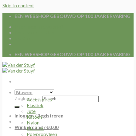
Skip to content
EEN WEBSHOP GEBOUWD OP 100 JAAR ERVARING
Inschrijven nieuwsbrief
Over Van der Stuyf
Contact
EEN WEBSHOP GEBOUWD OP 100 JAAR ERVARING
Touwen
Zoeken naar:
Accessoires
Elastiek
Jute
Inloggen / Registreren
Katoen
Nylon
Winkelmand /
€
0,00
Plastiek
Polypropyleen